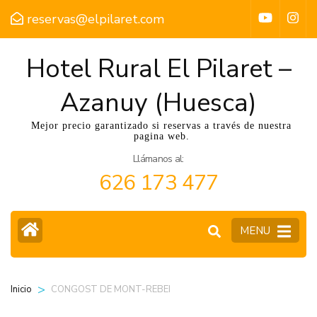
reservas@elpilaret.com
Hotel Rural El Pilaret –
Azanuy (Huesca)
Mejor precio garantizado si reservas a través de nuestra
pagina web.
Llámanos al:
626 173 477
MENU
>
CONGOST DE MONT-REBEI
Inicio