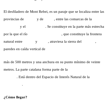
El desfiladero de Mont Rebei, es un paraje que se localiza entre las
provincias de
Huesca
y de
Lérida
, entre las comarcas de la
Ribagorza
y el
Pallars Jussà
. Se constituye en la parte más estrecha
por la que el río
Noguera Ribagorzana
, que constituye la frontera
natural entre
Huesca
y
Lérida
, atraviesa la sierra del
Montsec
,
paredes en caída vertical de
más de 500 metros y una anchura en su punto mínimo de veinte
metros. La parte catalana forma parte de la
Reserva Natural de la
Noguera
. Está dentro del Espacio de Interés Natural de la
Sierra
del Montsec
.
¿Cómo llegar?