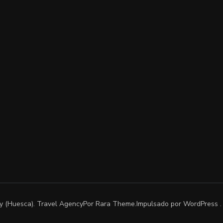
uy (Huesca)
.
Travel Agency
Por Rara Theme.Impulsado por
WordPress
.