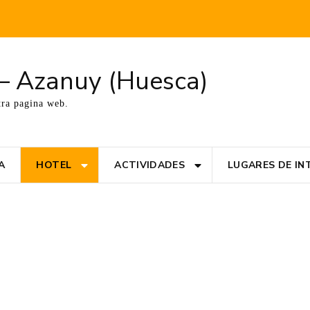
t – Azanuy (Huesca)
tra pagina web.
A
HOTEL
ACTIVIDADES
LUGARES DE IN