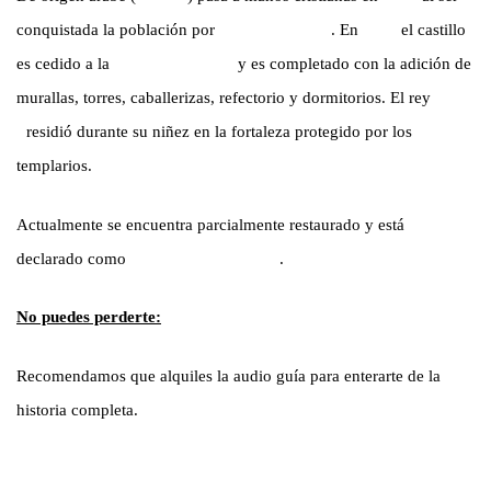
conquistada la población por
Sancho Ramírez
. En
1143
el castillo
es cedido a la
orden del Temple
y es completado con la adición de
murallas, torres, caballerizas, refectorio y dormitorios. El rey
Jaime
I
residió durante su niñez en la fortaleza protegido por los
templarios.
Actualmente se encuentra parcialmente restaurado y está
declarado como
Monumento Nacional
.
No puedes perderte:
Recomendamos que alquiles la audio guía para enterarte de la
historia completa.