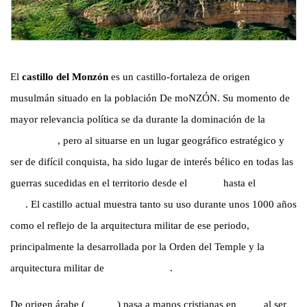
El
castillo del Monzón
es un castillo-fortaleza de origen
musulmán situado en la población De moNZÓN. Su momento de
mayor relevancia política se da durante la dominación de la
Orden
del Temple
, pero al situarse en un lugar geográfico estratégico y
ser de difícil conquista, ha sido lugar de interés bélico en todas las
guerras sucedidas en el territorio desde el
siglo X
hasta el
siglo
XX
. El castillo actual muestra tanto su uso durante unos 1000 años
como el reflejo de la arquitectura militar de ese periodo,
principalmente la desarrollada por la Orden del Temple y la
arquitectura militar de
Edad Moderna
.
De origen árabe (
Siglo X
) pasa a manos cristianas en
1089
al ser