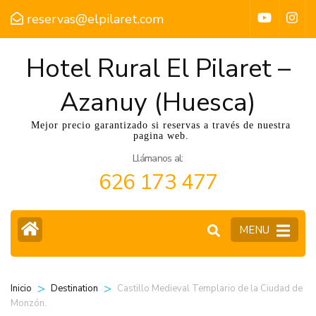
reservas@elpilaret.com
Hotel Rural El Pilaret –
Azanuy (Huesca)
Mejor precio garantizado si reservas a través de nuestra
pagina web.
Llámanos al:
626 173 477
MENU
>
>
Castillo Medieval Templario de la Ciudad de
Inicio
Destination
Monzón.