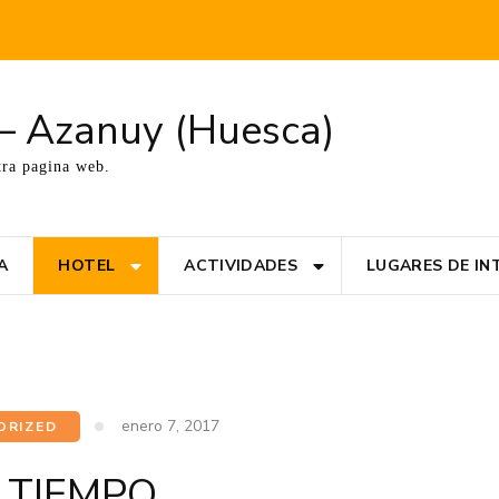
t – Azanuy (Huesca)
tra pagina web.
A
HOTEL
ACTIVIDADES
LUGARES DE IN
enero 7, 2017
ORIZED
 TIEMPO