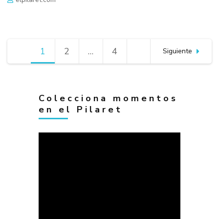
Navegación
1
Página
2
Página
…
4
Página
Siguiente
de
entradas
Colecciona momentos
en el Pilaret