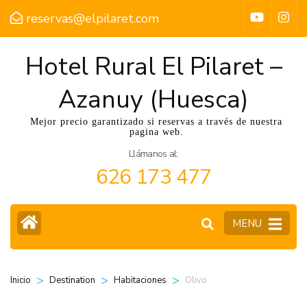
reservas@elpilaret.com
Hotel Rural El Pilaret –
Azanuy (Huesca)
Mejor precio garantizado si reservas a través de nuestra
pagina web.
Llámanos al:
626 173 477
MENU
>
>
>
Olivo
Inicio
Destination
Habitaciones