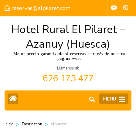
reservas@elpilaret.com
Hotel Rural El Pilaret –
Azanuy (Huesca)
Mejor precio garantizado si reservas a través de nuestra
pagina web.
Llámanos al:
626 173 477
MENU
>
>
Alquezar
Inicio
Destination