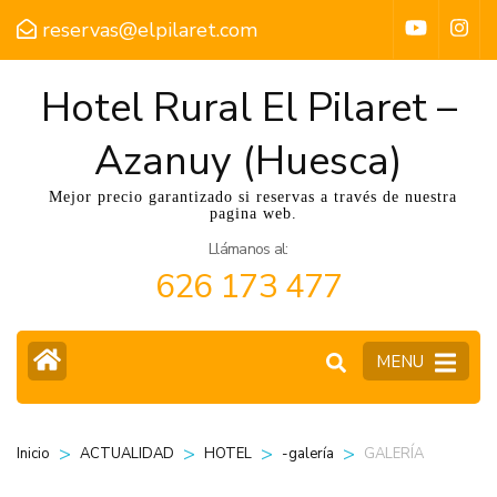
reservas@elpilaret.com
Hotel Rural El Pilaret –
Azanuy (Huesca)
Mejor precio garantizado si reservas a través de nuestra
pagina web.
Llámanos al:
626 173 477
MENU
>
>
>
>
GALERÍA
Inicio
ACTUALIDAD
HOTEL
-galería