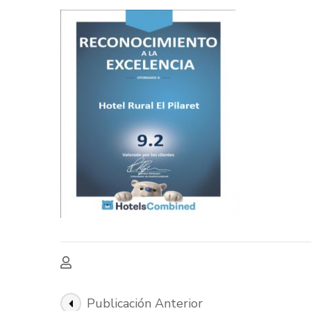
elpilaret.com
Navegación
Publicación Anterior