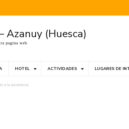
t – Azanuy (Huesca)
tra pagina web.
A
HOTEL
ACTIVIDADES
LUGARES DE IN
o a la excelencia