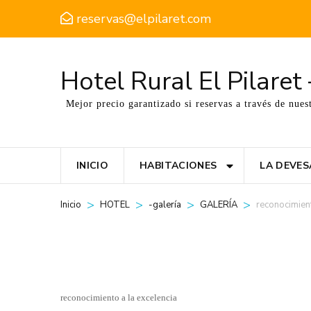
reservas@elpilaret.com
Hotel Rural El Pilare
Mejor precio garantizado si reservas a través de nues
INICIO
HABITACIONES
LA DEVES
>
>
>
>
reconocimient
Inicio
HOTEL
-galería
GALERÍA
junio 15, 2017
reconocimiento a la excelencia