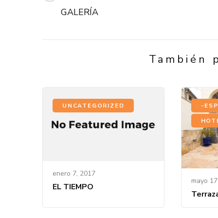
de
GALERÍA
Publicación
También p
UNCATEGORIZED
-ES
HOT
enero 7, 2017
mayo 17
EL TIEMPO
Terraz