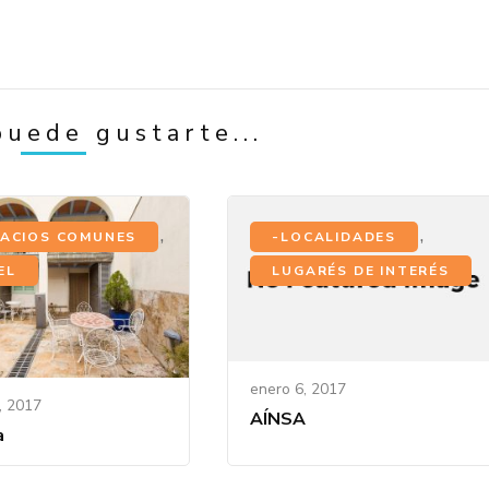
uede gustarte...
,
,
PACIOS COMUNES
-LOCALIDADES
EL
LUGARÉS DE INTERÉS
enero 6, 2017
, 2017
AÍNSA
a