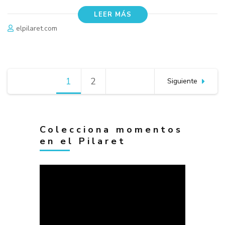
LEER MÁS
elpilaret.com
Navegación
1
Página
2
Página
Siguiente
de
entradas
Colecciona momentos
en el Pilaret