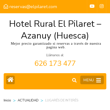
reservas@elpilaret.com
Hotel Rural El Pilaret –
Azanuy (Huesca)
Mejor precio garantizado si reservas a través de nuestra
pagina web.
Llámanos al:
626 173 477
MENU
>
>
LUGARÉS DE INTERÉS
Inicio
ACTUALIDAD