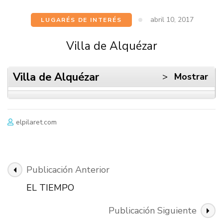
abril 10, 2017
LUGARÉS DE INTERÉS
Villa de Alquézar
Villa de Alquézar
>
Mostrar
elpilaret.com
Navegación
Publicación Anterior
de
EL TIEMPO
Publicación
Publicación Siguiente