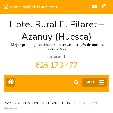
reservas@elpilaret.com
Hotel Rural El Pilaret –
Azanuy (Huesca)
Mejor precio garantizado si reservas a través de nuestra
pagina web.
Llámanos al:
626 173 477
MENU
>
>
>
Villa de
Inicio
ACTUALIDAD
LUGARÉS DE INTERÉS
Alquézar