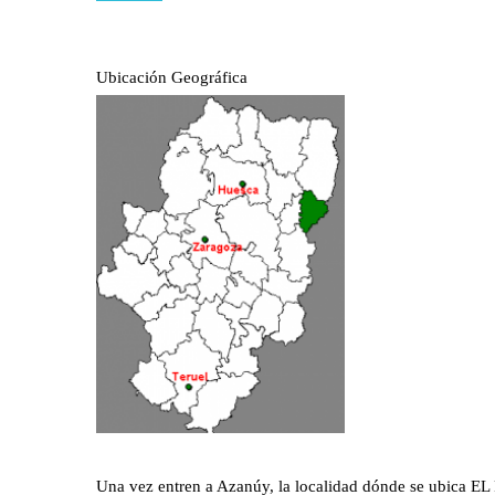
Ubicación Geográfica
EL PILARET
Una vez entren a Azanúy, la localidad dónde se ubica E