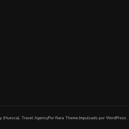
uy (Huesca)
.
Travel Agency
Por Rara Theme.Impulsado por
WordPress
.