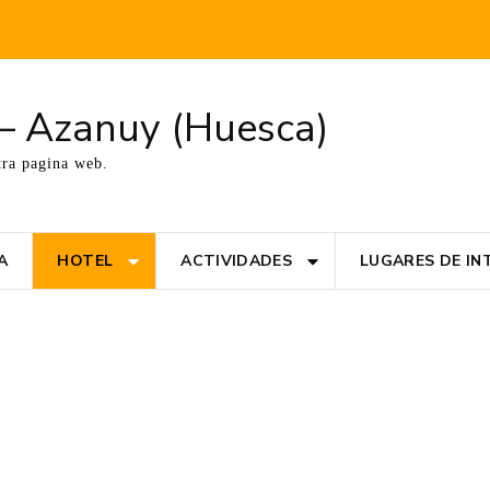
t – Azanuy (Huesca)
tra pagina web.
A
HOTEL
ACTIVIDADES
LUGARES DE IN