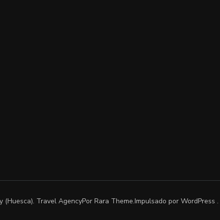
uy (Huesca)
.
Travel Agency
Por Rara Theme.Impulsado por
WordPress
.