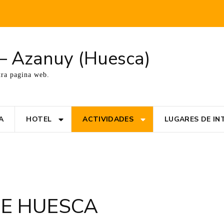
t – Azanuy (Huesca)
tra pagina web.
A
HOTEL
ACTIVIDADES
LUGARES DE IN
DE HUESCA