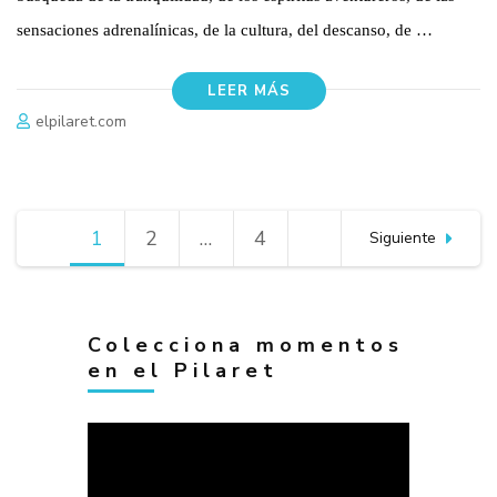
sensaciones adrenalínicas, de la cultura, del descanso, de …
LEER MÁS
elpilaret.com
Navegación
1
Página
2
Página
…
4
Página
Siguiente
de
entradas
Colecciona momentos
en el Pilaret