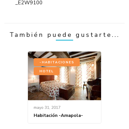
_E2W9100
Publicación
También puede gustarte...
,
-HABITACIONES
HOTEL
mayo 31, 2017
Habitación -Amapola-